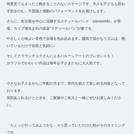
何度見てもまったく飽きることのないステージです。大人も子どもも思わ
ず息をのむ、不思議と感動のパフォーマンスをお届けします。
さらに、名古屋を中心に活躍するスティールバンド「pansonido」が登
場。カリブ海生まれの楽器“スティールパン”が奏でる、
やさしく心地よい音色で会場を包み込みます。陽気で温かなリズムは、聴
いているだけで自然と笑顔に♪
そしてクラウンチョクさんによるバルーンアートのプレゼントも！
カラフルでかわいい作品は毎年お子さまたちに大人気です。
小さなお子さまからご年配の方まで、世代を超えて楽しめる内容となって
おります。
笑顔あふれるひとときを、ご家族やご友人と一緒にぜひお楽しみくださ
い。
「ちょっと行ってみようかな」そう思っていただけた時がそのタイミング
です