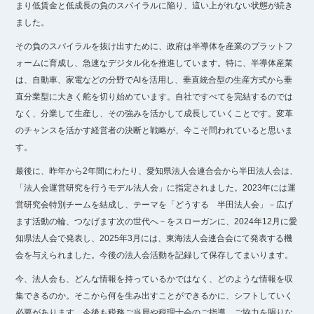
まり低賃金と低成長の負のスパイラルに陥り、這い上がれない状態が続き
ました。
その負のスパイラルを抜け出すために、政府は半導体を産業のプラットフ
ォームに育成し、急速なデジタル化を推進しています。特に、半導体産業
は、自動車、家電などの分野でAIを活用し、垂直統合型の生産方式から垂
直分業型に大きく舵を切り始めています。自社ですべてを完結するのでは
なく、分業して生産し、その強みを活かして成長していくことです。変革
のチャンスを活かす経営者の決断と戦略が、今こそ問われていると思いま
す。
最後に、昨年から2年間にわたり、愛知県法人会連合会から半田法人会は、
「法人会運営研究を行うモデル法人会」に指定されました。2023年には運
営研究会特別チームを結成し、テーマを「どうする 半田法人会」－広げ
ます活動の輪、つなげます次の世代へ－をスローガンに、2024年12月に愛
知県法人会で発表し、2025年3月には、東海法人会連合会にて発表する機
会を与えられました。今後の法人会活動を記録して保存してまいります。
今、法人会も、どんな情報を持っているかではなく、どのような情報を収
集できるのか。そこから何を生み出すことができるかに、シフトしていく
必要があります。今後も税務ご当局や税理士会のご指導、ご協力を賜りな