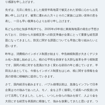
り感謝を申し上げます。
先ずは、元旦に発生しました能登半島地震で被災された皆様に心からお見
舞い申し上げます。被害に遭われた方々とそのご家族には深い哀悼の意を
表し、一日も早い復興を心よりお祈り申し上げます。
私どもが住む知多半島沖でも、2035年±5年頃に東南海地震の発生が予想さ
れており、日頃から大規模災害への防災準備が企業にとって重要な経営課
題になってきました。防災に関する課題についても早急に取り組みたいと
思います。
昨年は、消費税のインボイス制度が始まり、申告納税制度が大きくデジタ
ル化へ加速し始めました。税の公平性を担保する大胆な改革を伴う税制度
です。国民の税に対する意識が大きく変わる節目の年と感じています。半
田法人会としても、今後もインボイス制度をはじめ、税に関する情報を会
員の皆様に積極的に提供していきます。
さて、国内経済を顧みますと、バブル崩壊以前は、急激なインフレで日本
企業はその強みであった人、モノ、金を上手く循環して成長への投資に向
けて活用してきました。しかし、いつしか自らの強みを捨て、人より金を
大切にする経営を表面的に模倣して、強みを放棄してきたと思います。つ