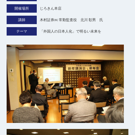
開催場所
じろきん本店
講師
木村証券㈱ 常勤監査役 北川 彰男 氏
テーマ
「外国人の日本人化」で明るい未来を