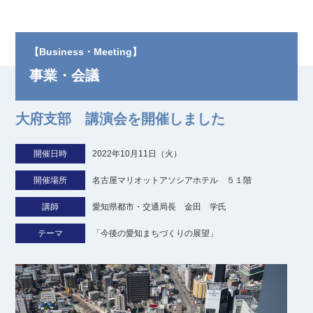
【Business・Meeting】
事業・会議
大府支部 講演会を開催しました
開催日時
2022年10月11日（火）
開催場所
名古屋マリオットアソシアホテル ５１階
講師
愛知県都市・交通局長 金田 学氏
テーマ
「今後の愛知まちづくりの展望」