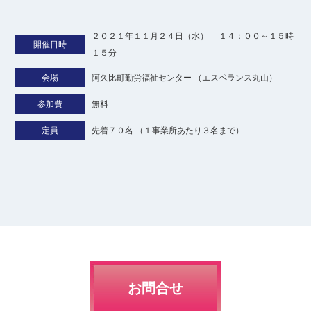
２０２１年１１月２４日（水） １４：００～１５時
開催日時
１５分
会場
阿久比町勤労福祉センター （エスペランス丸山）
参加費
無料
定員
先着７０名 （１事業所あたり３名まで）
お問合せ